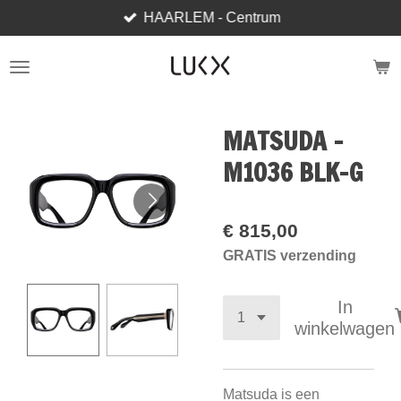
HAARLEM - Centrum
Ga
direct
naar
de
hoofdinhoud
MATSUDA -
M1036 BLK-G
€ 815,00
GRATIS verzending
In
winkelwagen
Matsuda is een