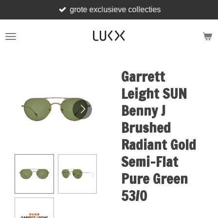
grote exclusieve collecties
Ga
direct
naar
de
hoofdinhoud
Garrett
Leight SUN
Benny J
Brushed
Radiant Gold
Semi-Flat
Pure Green
53/0