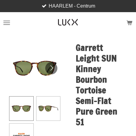
HAARLEM - Centrum
Ga
direct
naar
de
hoofdinhoud
Garrett
Leight SUN
Kinney
Bourbon
Tortoise
Semi-Flat
Pure Green
51