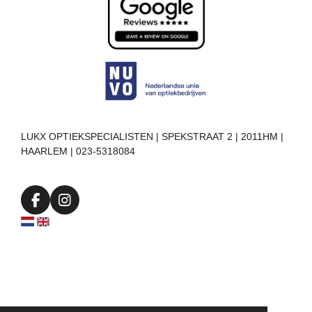
LUKX OPTIEKSPECIALISTEN | SPEKSTRAAT 2 | 2011HM |
HAARLEM | 023-5318084
F
I
a
n
c
s
e
t
b
a
o
g
o
r
k
a
m