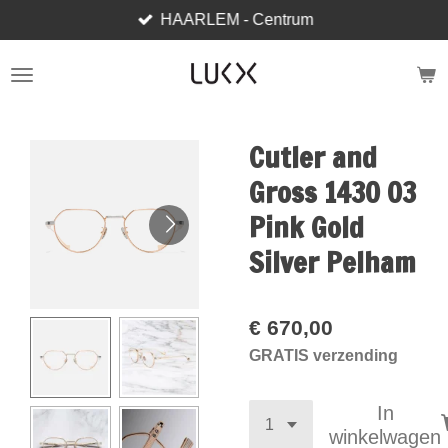
HAARLEM - Centrum
Ga
direct
naar
de
hoofdinhoud
Cutler and
Gross 1430 03
Pink Gold
Silver Pelham
€ 670,00
GRATIS verzending
In
winkelwagen