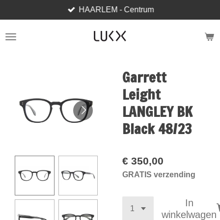
HAARLEM - Centrum
Ga
direct
naar
de
hoofdinhoud
Garrett
Leight
LANGLEY BK
Black 48/23
€ 350,00
GRATIS verzending
In
winkelwagen