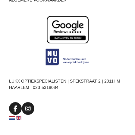
ALGEMENE VOORWAARDEN
LUKX OPTIEKSPECIALISTEN | SPEKSTRAAT 2 | 2011HM |
HAARLEM | 023-5318084
F
I
a
n
c
s
e
t
b
a