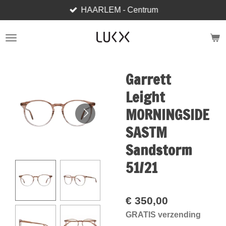
HAARLEM - Centrum
Ga
direct
naar
de
hoofdinhoud
Garrett
Leight
MORNINGSIDE
SASTM
Sandstorm
51/21
€ 350,00
GRATIS verzending