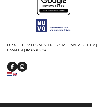
LUKX OPTIEKSPECIALISTEN | SPEKSTRAAT 2 | 2011HM |
HAARLEM | 023-5318084
F
I
a
n
c
s
e
t
b
a
o
g
o
r
k
a
m