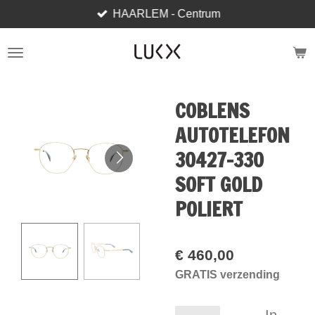
HAARLEM - Centrum
Ga
direct
naar
de
hoofdinhoud
COBLENS
AUTOTELEFON
30427-330
SOFT GOLD
POLIERT
€ 460,00
GRATIS verzending