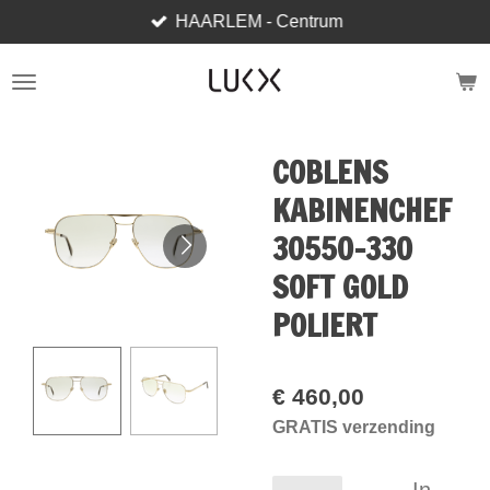
HAARLEM - Centrum
Ga
direct
naar
de
hoofdinhoud
COBLENS
KABINENCHEF
30550-330
SOFT GOLD
POLIERT
€ 460,00
GRATIS verzending