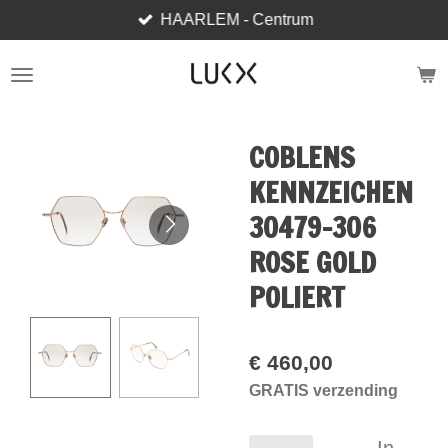
HAARLEM - Centrum
Ga
direct
naar
de
hoofdinhoud
COBLENS
KENNZEICHEN
30479-306
ROSE GOLD
POLIERT
€ 460,00
GRATIS verzending