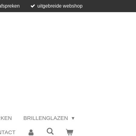
afspreken
uitgebreide webshop
RKEN
BRILLENGLAZEN
NTACT