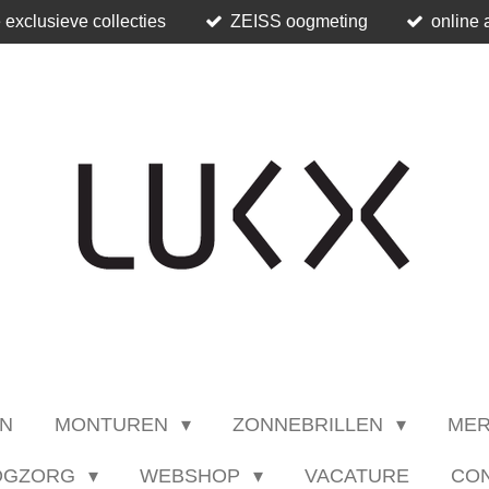
 exclusieve collecties
ZEISS oogmeting
online 
N
MONTUREN
ZONNEBRILLEN
ME
OGZORG
WEBSHOP
VACATURE
CO