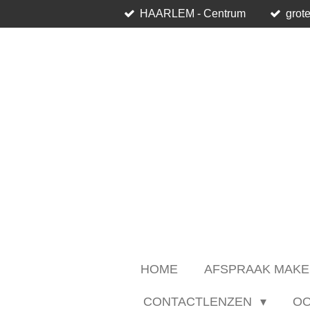
HAARLEM - Centrum
grote
Ga
direct
naar
de
hoofdinhoud
HOME
AFSPRAAK MAKE
CONTACTLENZEN
O