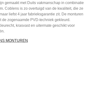
ijn gemaakt met Duits vakmanschap in combinatie
um. Coblens is zo overtuigd van de kwaliteit, die ze
maar liefst 4 jaar fabrieksgarantie zit. De monturen
et de zogenaamde PVD-techniek gekleurd.
leurecht, krasvast en uitermate geschikt voor
ën.
ENS MONTUREN