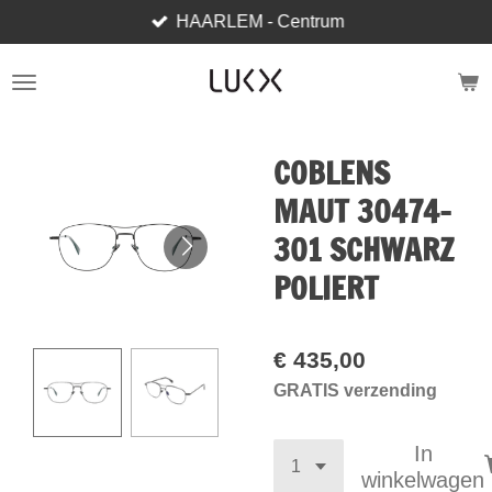
HAARLEM - Centrum
Ga
direct
naar
de
hoofdinhoud
COBLENS
MAUT 30474-
301 SCHWARZ
POLIERT
€ 435,00
GRATIS verzending
In
winkelwagen