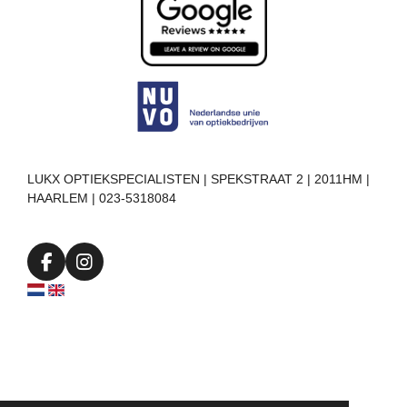
LUKX OPTIEKSPECIALISTEN | SPEKSTRAAT 2 | 2011HM |
HAARLEM | 023-5318084
F
I
a
n
c
s
e
t
b
a
o
g
o
r
k
a