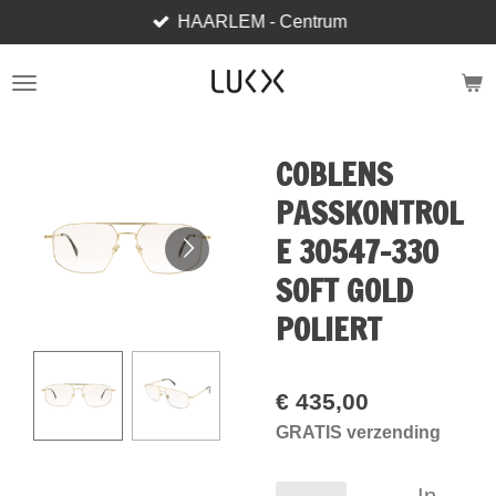
HAARLEM - Centrum
Ga
direct
naar
de
hoofdinhoud
COBLENS
PASSKONTROL
E 30547-330
SOFT GOLD
POLIERT
€ 435,00
GRATIS verzending