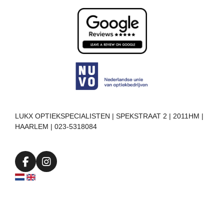
LUKX OPTIEKSPECIALISTEN | SPEKSTRAAT 2 | 2011HM |
HAARLEM | 023-5318084
F
I
a
n
c
s
e
t
b
a
o
g
o
r