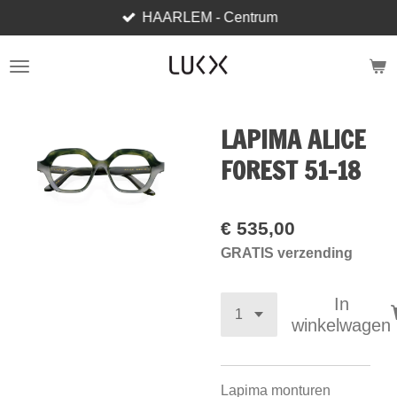
HAARLEM - Centrum
Ga
direct
naar
de
hoofdinhoud
LAPIMA ALICE
FOREST 51-18
€ 535,00
GRATIS verzending
In
winkelwagen
Lapima monturen