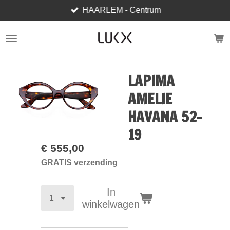
HAARLEM - Centrum
Ga
direct
naar
de
hoofdinhoud
LAPIMA
AMELIE
HAVANA 52-
19
€ 555,00
GRATIS verzending
In
winkelwagen