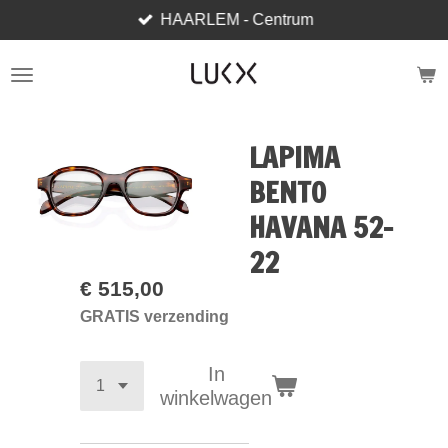
HAARLEM - Centrum
Ga
direct
naar
de
hoofdinhoud
LAPIMA
BENTO
HAVANA 52-
22
€ 515,00
GRATIS verzending
In
winkelwagen