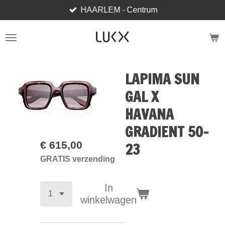
HAARLEM - Centrum
Ga
direct
naar
de
hoofdinhoud
LAPIMA SUN
GAL X
HAVANA
GRADIENT 50-
€ 615,00
23
GRATIS verzending
In
winkelwagen