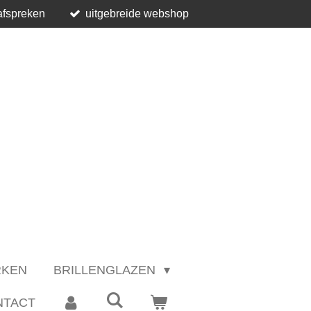
afspreken
uitgebreide webshop
RKEN
BRILLENGLAZEN
NTACT