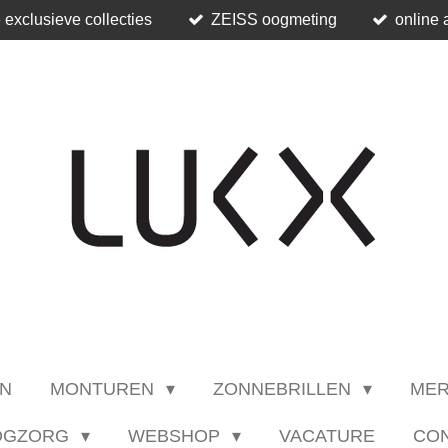
 exclusieve collecties
ZEISS oogmeting
online 
N
MONTUREN
ZONNEBRILLEN
ME
OGZORG
WEBSHOP
VACATURE
CO