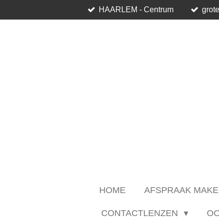
HAARLEM - Centrum
grote
Ga
direct
naar
de
hoofdinhoud
HOME
AFSPRAAK MAKE
CONTACTLENZEN
O