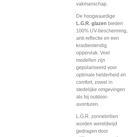
vakmanschap.
De hoogwaardige
L.G.R. glazen
bieden
100% UV-bescherming,
anti-reflectie en een
krasbestendig
oppervlak. Veel
modellen zijn
gepolariseerd voor
optimale helderheid en
comfort, zowel in
stedelijke omgevingen
als bij outdoor-
avonturen.
L.G.R. zonnebrillen
worden wereldwijd
gedragen door