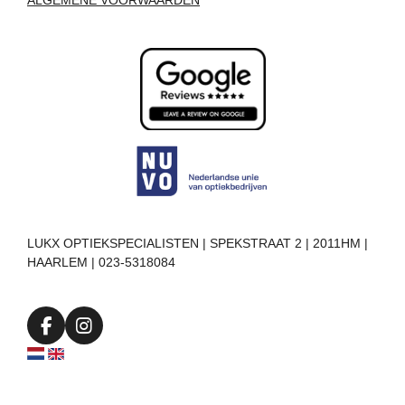
ALGEMENE VOORWAARDEN
LUKX OPTIEKSPECIALISTEN | SPEKSTRAAT 2 | 2011HM |
HAARLEM | 023-5318084
F
I
a
n
c
s
e
t
b
a