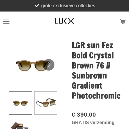
grote exclusieve collecties
Ga
direct
naar
de
hoofdinhoud
LGR sun Fez
Bold Crystal
Brown 76 //
Sunbrown
Gradient
Photochromic
€ 390,00
GRATIS verzending