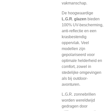
vakmanschap.
De hoogwaardige
L.G.R. glazen
bieden
100% UV-bescherming,
anti-reflectie en een
krasbestendig
oppervlak. Veel
modellen zijn
gepolariseerd voor
optimale helderheid en
comfort, zowel in
stedelijke omgevingen
als bij outdoor-
avonturen.
L.G.R. zonnebrillen
worden wereldwijd
gedragen door