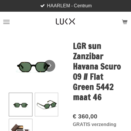
HAARLEM - Centrum
Ga
direct
naar
de
hoofdinhoud
LGR sun
Zanzibar
Havana Scuro
09 // Flat
Green 5442
maat 46
€ 360,00
GRATIS verzending