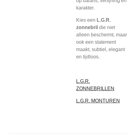
op balans, verfijning en
karakter.
Kies een
L.G.R.
zonnebril
die niet
alleen beschermt, maar
ook een statement
maakt, subtiel, elegant
en tijdloos.
L.G.R.
ZONNEBRILLEN
L.G.R. MONTUREN