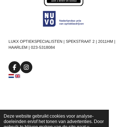
LUKX OPTIEKSPECIALISTEN | SPEKSTRAAT 2 | 2011HM |
HAARLEM | 023-5318084
F
I
a
n
c
s
e
t
b
a
o
g
o
r
k
a
m
Deze website gebruikt cookies voor analyse-
doeleinden en/of het tonen van advertenties. Door
gebruik te blijven maken van de site gaat u