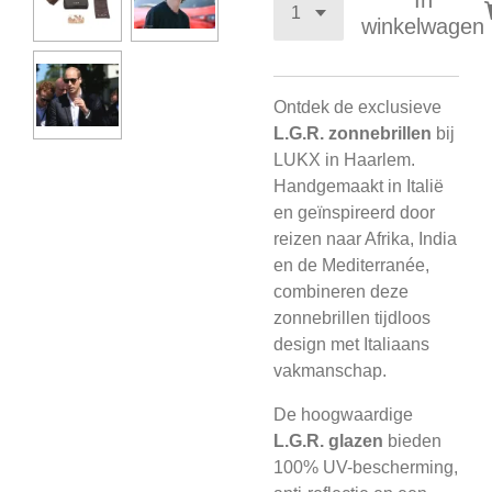
In
winkelwagen
Ontdek de exclusieve
L.G.R. zonnebrillen
bij
LUKX in Haarlem.
Handgemaakt in Italië
en geïnspireerd door
reizen naar Afrika, India
en de Mediterranée,
combineren deze
zonnebrillen tijdloos
design met Italiaans
vakmanschap.
De hoogwaardige
L.G.R. glazen
bieden
100% UV-bescherming,