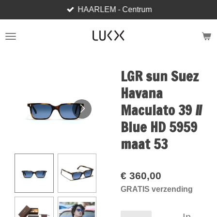
HAARLEM - Centrum
Ga
direct
naar
de
hoofdinhoud
LGR sun Suez
Havana
Maculato 39 //
Blue HD 5959
maat 53
€ 360,00
GRATIS verzending