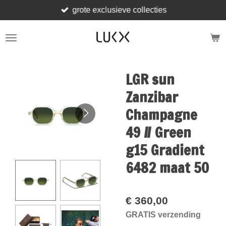
grote exclusieve collecties
Ga
direct
naar
de
hoofdinhoud
LGR sun
Zanzibar
Champagne
49 // Green
g15 Gradient
6482 maat 50
€ 360,00
GRATIS verzending