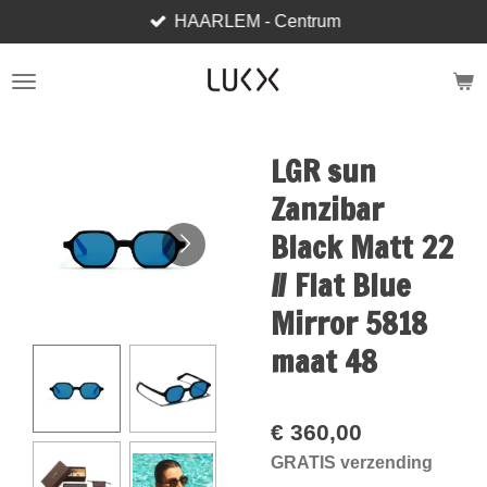
HAARLEM - Centrum
Ga
direct
naar
de
hoofdinhoud
LGR sun
Zanzibar
Black Matt 22
// Flat Blue
Mirror 5818
maat 48
€ 360,00
GRATIS verzending