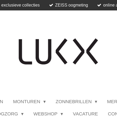
 exclusieve collecties
ZEISS oogmeting
online 
N
MONTUREN
ZONNEBRILLEN
ME
OGZORG
WEBSHOP
VACATURE
CO