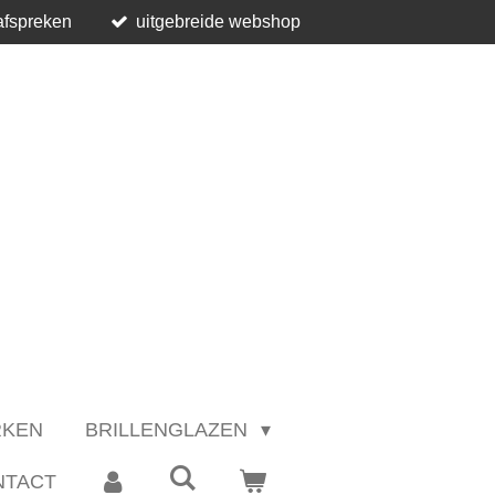
afspreken
uitgebreide webshop
RKEN
BRILLENGLAZEN
NTACT