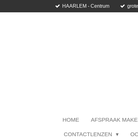
HAARLEM - Centrum
grote
Ga
direct
naar
de
hoofdinhoud
HOME
AFSPRAAK MAKE
CONTACTLENZEN
O