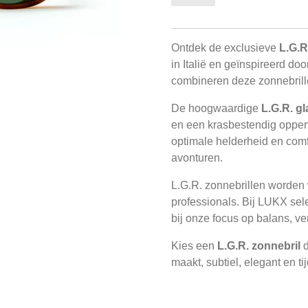
Ontdek de exclusieve
L.G.R
in Italië en geïnspireerd doo
combineren deze zonnebrille
De hoogwaardige
L.G.R. g
en een krasbestendig opperv
optimale helderheid en comfo
avonturen.
L.G.R. zonnebrillen worden 
professionals. Bij LUKX sel
bij onze focus op balans, ver
Kies een
L.G.R. zonnebril
d
maakt, subtiel, elegant en ti