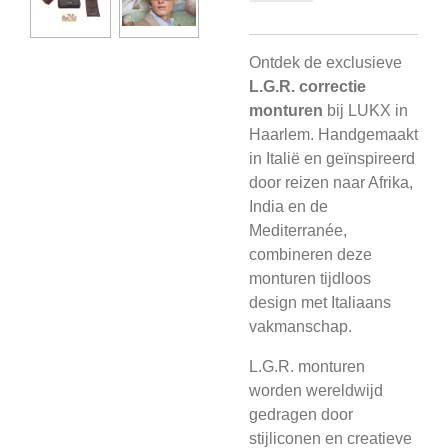
Ontdek de exclusieve
L.G.R. correctie
monturen
bij LUKX in
Haarlem. Handgemaakt
in Italië en geïnspireerd
door reizen naar Afrika,
India en de
Mediterranée,
combineren deze
monturen tijdloos
design met Italiaans
vakmanschap.
L.G.R. monturen
worden wereldwijd
gedragen door
stijliconen en creatieve