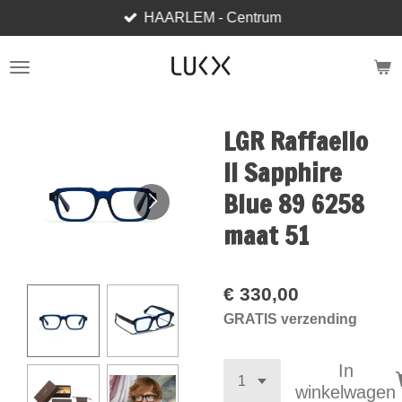
HAARLEM - Centrum
Ga
direct
naar
de
hoofdinhoud
LGR Raffaello
II Sapphire
Blue 89 6258
maat 51
€ 330,00
GRATIS verzending
In
winkelwagen