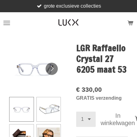
grote exclusieve collecties
Ga
direct
naar
de
hoofdinhoud
LGR Raffaello
Crystal 27
6205 maat 53
€ 330,00
GRATIS verzending
In
winkelwagen