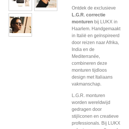
Ontdek de exclusieve
L.G.R. correctie
monturen
bij LUKX in
Haarlem. Handgemaakt
in Italië en geïnspireerd
door reizen naar Afrika,
India en de
Mediterranée,
combineren deze
monturen tijdloos
design met Italiaans
vakmanschap.
L.G.R. monturen
worden wereldwijd
gedragen door
stijliconen en creatieve
professionals. Bij LUKX