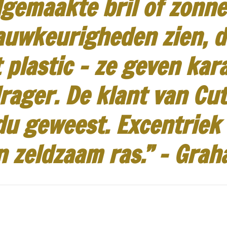
gemaakte bril of zonneb
auwkeurigheden zien, d
 plastic - ze geven kar
rager.
De klant van Cut
idu geweest.
Excentriek
n zeldzaam ras.”
-
Grah