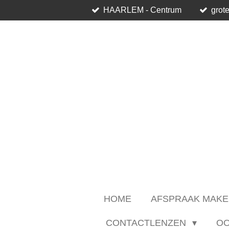
HAARLEM - Centrum
grote
Ga
direct
naar
de
hoofdinhoud
HOME
AFSPRAAK MAKE
CONTACTLENZEN
O