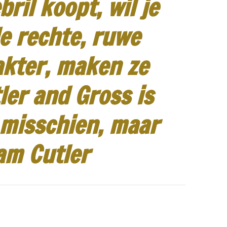
ril koopt, wil je
e rechte, ruwe
akter, maken ze
ler and Gross is
 misschien, maar
am Cutler