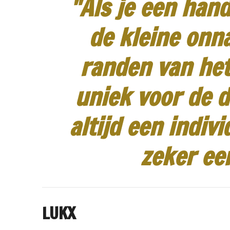
"Als je een hand
de kleine onn
randen van het
uniek voor de d
altijd een indiv
zeker ee
LUKX