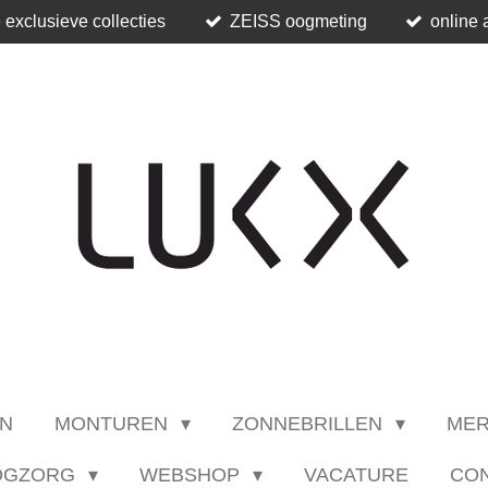
 exclusieve collecties
ZEISS oogmeting
online 
N
MONTUREN
ZONNEBRILLEN
ME
OGZORG
WEBSHOP
VACATURE
CO