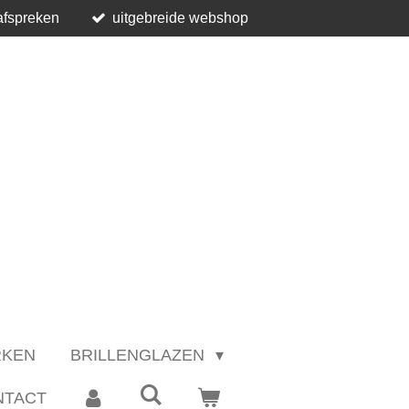
afspreken
uitgebreide webshop
RKEN
BRILLENGLAZEN
NTACT