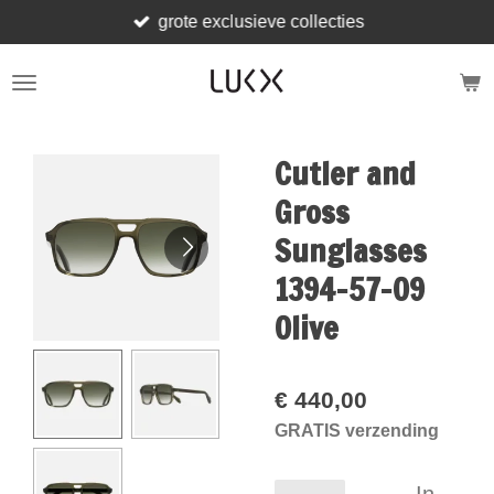
grote exclusieve collecties
Ga
direct
naar
de
hoofdinhoud
Cutler and
Gross
Sunglasses
1394-57-09
Olive
€ 440,00
GRATIS verzending