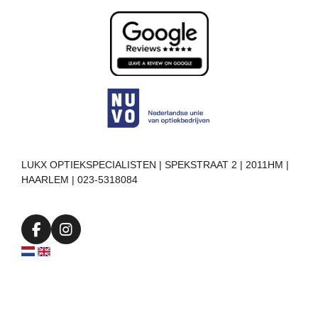
LUKX OPTIEKSPECIALISTEN | SPEKSTRAAT 2 | 2011HM |
HAARLEM | 023-5318084
F
I
a
n
c
s
e
t
b
a
o
g
o
r