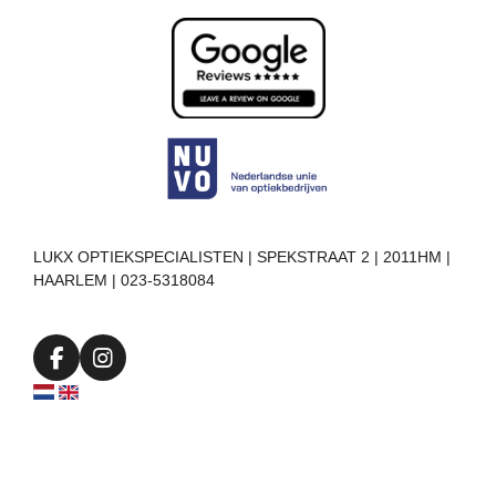
LUKX OPTIEKSPECIALISTEN | SPEKSTRAAT 2 | 2011HM |
HAARLEM | 023-5318084
F
I
a
n
c
s
e
t
b
a
o
g
o
r