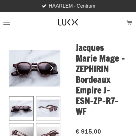
HAARLEM - Centrum
Ga
direct
naar
de
hoofdinhoud
Jacques
Marie Mage -
ZEPHIRIN
Bordeaux
Empire J-
ESN-ZP-R7-
WF
€ 915,00