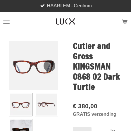
HAARLEM - Centrum
Ga
direct
naar
de
hoofdinhoud
Cutler and
Gross
KINGSMAN
0868 02 Dark
Turtle
€ 380,00
GRATIS verzending