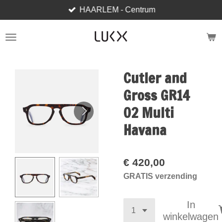
HAARLEM - Centrum
Ga
direct
naar
de
hoofdinhoud
Cutler and
Gross GR14
02 Multi
Havana
€ 420,00
GRATIS verzending
In
winkelwagen