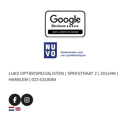
LUKX OPTIEKSPECIALISTEN | SPEKSTRAAT 2 | 2011HM |
HAARLEM | 023-5318084
F
I
a
n
c
s
e
t
b
a
o
g