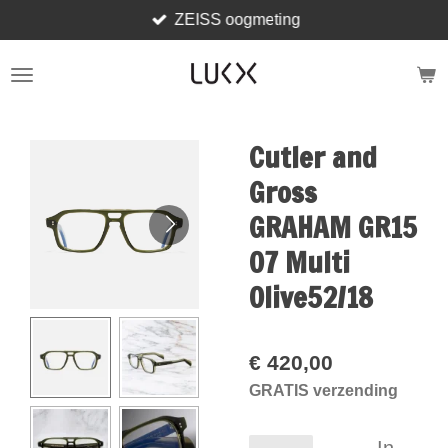
ZEISS oogmeting
Ga
direct
naar
de
hoofdinhoud
Cutler and
Gross
GRAHAM GR15
07 Multi
Olive52/18
€ 420,00
GRATIS verzending