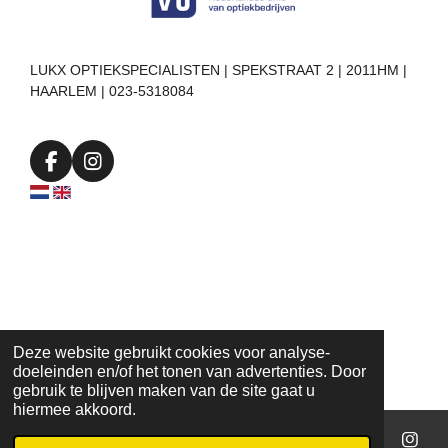
LUKX OPTIEKSPECIALISTEN | SPEKSTRAAT 2 | 2011HM |
HAARLEM | 023-5318084
F
I
a
n
c
s
e
t
b
a
o
g
o
r
k
a
m
Deze website gebruikt cookies voor analyse-
doeleinden en/of het tonen van advertenties. Door
gebruik te blijven maken van de site gaat u
hiermee akkoord.