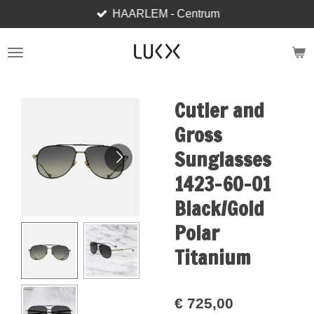
HAARLEM - Centrum
Ga
direct
naar
de
hoofdinhoud
Cutler and
Gross
Sunglasses
1423-60-01
Black/Gold
Polar
Titanium
€ 725,00