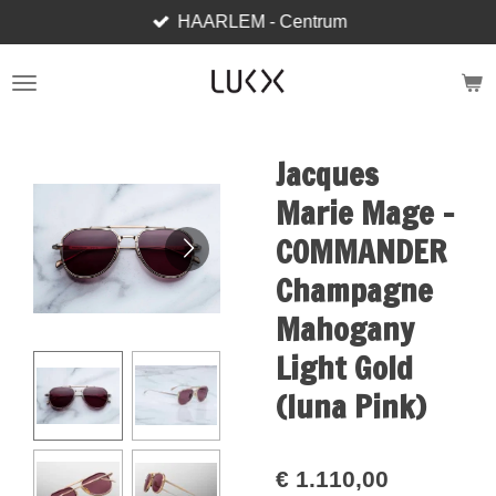
HAARLEM - Centrum
Ga
direct
naar
de
hoofdinhoud
Jacques
Marie Mage -
COMMANDER
Champagne
Mahogany
Light Gold
(luna Pink)
€ 1.110,00