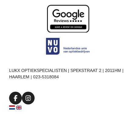
LUKX OPTIEKSPECIALISTEN | SPEKSTRAAT 2 | 2011HM |
HAARLEM | 023-5318084
F
I
a
n
c
s
e
t
b
a
o
g
o
r