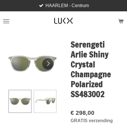
HAARLEM - Centrum
Ga
direct
naar
de
hoofdinhoud
Serengeti
Arlie Shiny
Crystal
Champagne
Polarized
SS483002
€ 298,00
GRATIS verzending