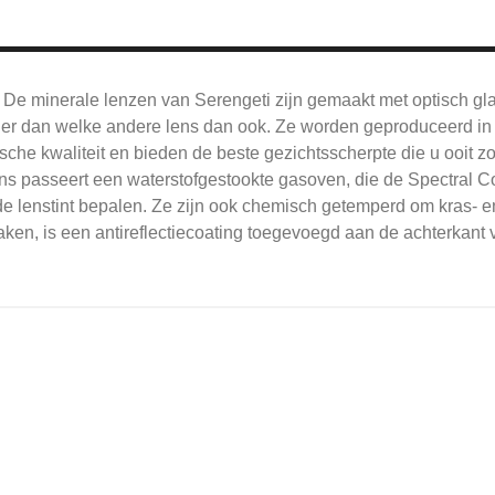
De
minerale lenzen van Serengeti zijn gemaakt met optisch gl
jner dan welke andere lens dan ook.
Ze worden geproduceerd in 
sche kwaliteit en bieden de beste gezichtsscherpte die u ooit z
ns passeert een waterstofgestookte gasoven, die de Spectral Co
e lenstint bepalen.
Ze zijn ook chemisch getemperd om kras- en
en, is een antireflectiecoating toegevoegd aan de achterkant v