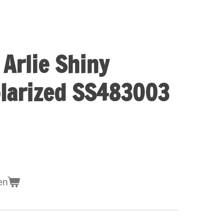
 Arlie Shiny
olarized SS483003
en