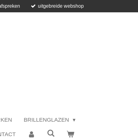
afspreken
uitgebreide webshop
RKEN
BRILLENGLAZEN
NTACT