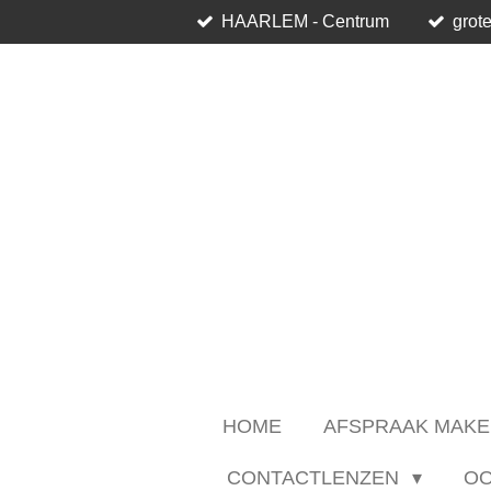
HAARLEM - Centrum
grote
Ga
direct
naar
de
hoofdinhoud
HOME
AFSPRAAK MAKE
CONTACTLENZEN
O