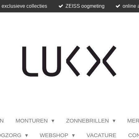
 exclusieve collecties
ZEISS oogmeting
online 
N
MONTUREN
ZONNEBRILLEN
ME
OGZORG
WEBSHOP
VACATURE
CO