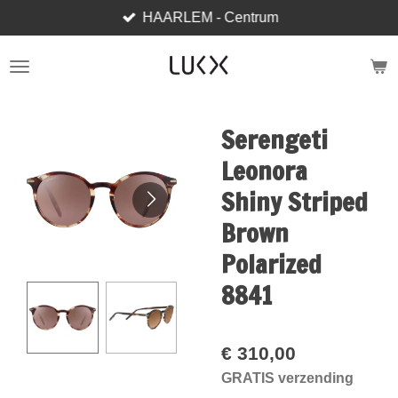
HAARLEM - Centrum
Ga
direct
naar
de
hoofdinhoud
Serengeti
Leonora
Shiny Striped
Brown
Polarized
8841
€ 310,00
GRATIS verzending