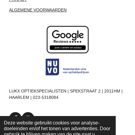
ALGEMENE VOORWAARDEN
LUKX OPTIEKSPECIALISTEN | SPEKSTRAAT 2 | 2011HM |
HAARLEM | 023-5318084
F
I
Deze website gebruikt cookies voor analyse-
a
n
doeleinden en/of het tonen van advertenties. Door
c
s
gebruik te blijven maken van de site gaat u