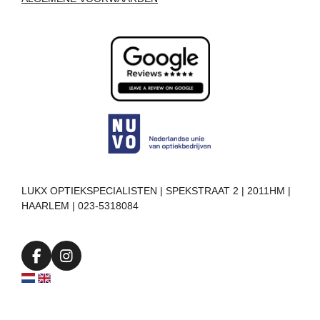
LUKX OPTIEKSPECIALISTEN | SPEKSTRAAT 2 | 2011HM |
HAARLEM | 023-5318084
F
I
a
n
c
s
e
t
b
a