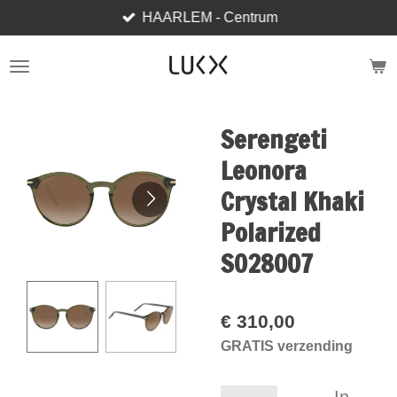
HAARLEM - Centrum
Ga
direct
naar
de
hoofdinhoud
Serengeti
Leonora
Crystal Khaki
Polarized
S028007
€ 310,00
GRATIS verzending