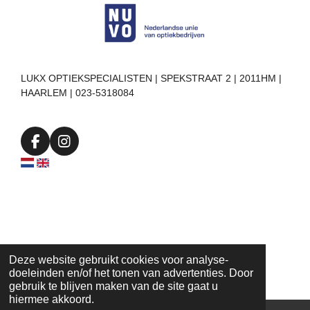
LUKX OPTIEKSPECIALISTEN | SPEKSTRAAT 2 | 2011HM |
HAARLEM | 023-5318084
F
I
a
n
c
s
e
t
b
a
o
g
o
r
k
a
m
Deze website gebruikt cookies voor analyse-
doeleinden en/of het tonen van advertenties. Door
gebruik te blijven maken van de site gaat u
hiermee akkoord.