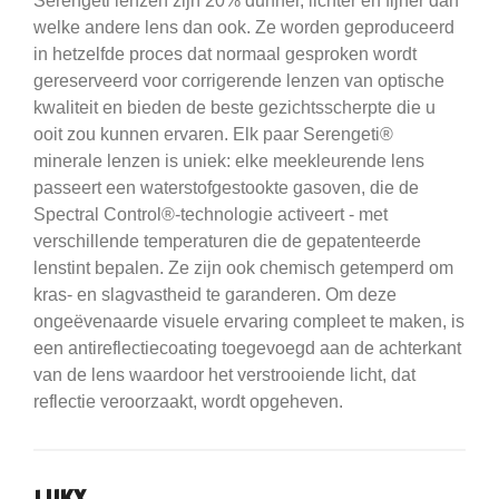
Serengeti
lenzen zijn 20% dunner, lichter en fijner dan
welke andere lens dan ook.
Ze worden geproduceerd
in hetzelfde proces dat normaal gesproken wordt
gereserveerd voor corrigerende lenzen van optische
kwaliteit en bieden de beste gezichtsscherpte die u
ooit zou kunnen ervaren.
Elk paar Serengeti®
minerale lenzen is uniek: elke meekleurende lens
passeert een waterstofgestookte gasoven, die de
Spectral Control®-technologie activeert - met
verschillende temperaturen die de gepatenteerde
lenstint bepalen.
Ze zijn ook chemisch getemperd om
kras- en slagvastheid te garanderen.
Om deze
ongeëvenaarde visuele ervaring compleet te maken, is
een antireflectiecoating toegevoegd aan de achterkant
van de lens waardoor het verstrooiende licht, dat
reflectie veroorzaakt, wordt opgeheven.
LUKX