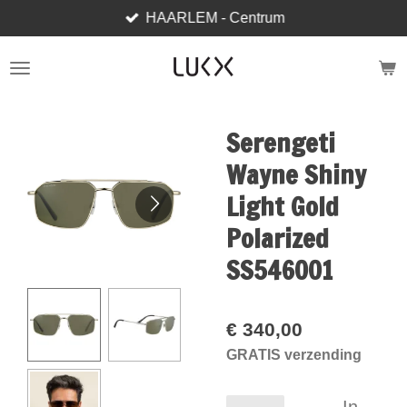
HAARLEM - Centrum
Ga
direct
naar
de
hoofdinhoud
Serengeti
Wayne Shiny
Light Gold
Polarized
SS546001
€ 340,00
GRATIS verzending