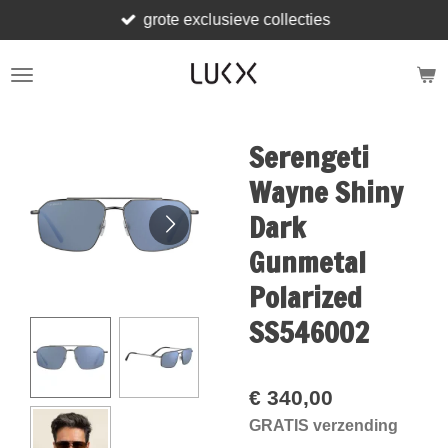
grote exclusieve collecties
Ga
direct
naar
de
hoofdinhoud
Serengeti
Wayne Shiny
Dark
Gunmetal
Polarized
SS546002
€ 340,00
GRATIS verzending