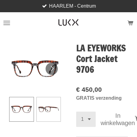
HAARLEM - Centrum
Ga
direct
naar
de
hoofdinhoud
LA EYEWORKS
Cort Jacket
9706
€ 450,00
GRATIS verzending
In
winkelwagen