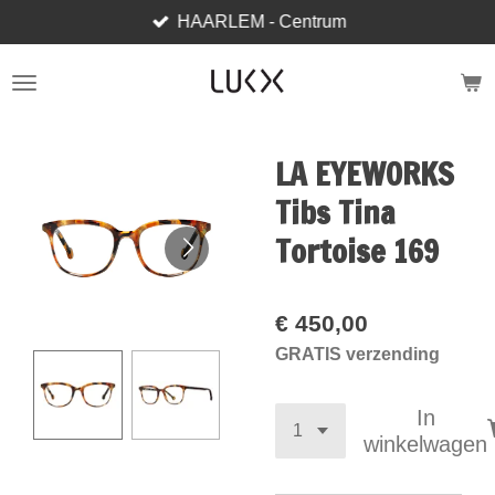
HAARLEM - Centrum
Ga
direct
naar
de
hoofdinhoud
LA EYEWORKS
Tibs Tina
Tortoise 169
€ 450,00
GRATIS verzending
In
winkelwagen