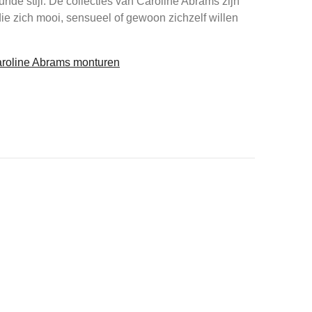
urfde stijl. De collecties van Caroline Abrams zijn
ie zich mooi, sensueel of gewoon zichzelf willen
Caroline Abrams monturen