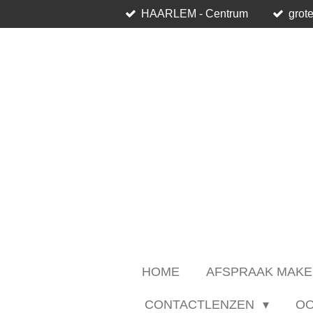
HAARLEM - Centrum
grote
Ga
direct
naar
de
hoofdinhoud
HOME
AFSPRAAK MAKE
CONTACTLENZEN
O