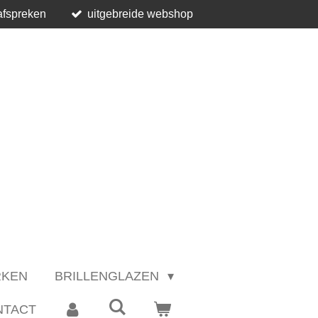
afspreken
uitgebreide webshop
RKEN
BRILLENGLAZEN
NTACT