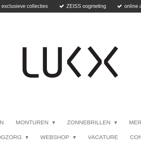
 exclusieve collecties
ZEISS oogmeting
online 
N
MONTUREN
ZONNEBRILLEN
ME
OGZORG
WEBSHOP
VACATURE
CO