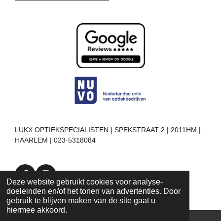
LUKX OPTIEKSPECIALISTEN | SPEKSTRAAT 2 | 2011HM |
HAARLEM | 023-5318084
F
I
Deze website gebruikt cookies voor analyse-
a
n
doeleinden en/of het tonen van advertenties. Door
c
s
gebruik te blijven maken van de site gaat u
e
t
hiermee akkoord.
b
a