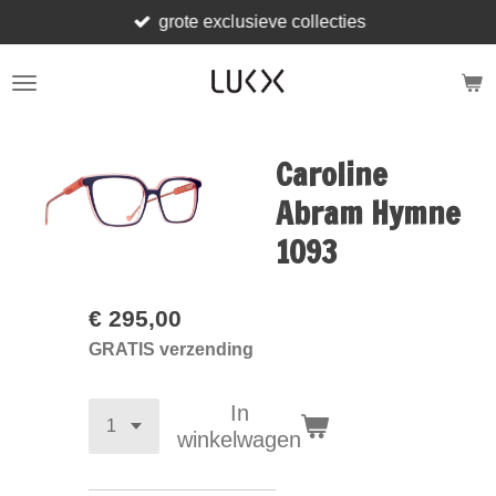
grote exclusieve collecties
Ga
direct
naar
de
hoofdinhoud
Caroline
Abram Hymne
1093
€ 295,00
GRATIS verzending
In
winkelwagen