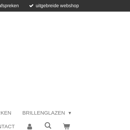
afspreken
uitgebreide webshop
RKEN
BRILLENGLAZEN
NTACT