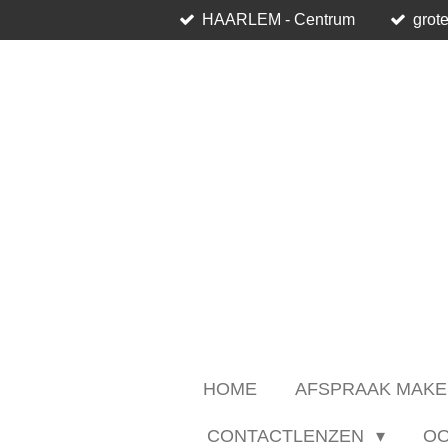
HAARLEM - Centrum
grote
Ga
direct
naar
de
hoofdinhoud
HOME
AFSPRAAK MAKE
CONTACTLENZEN
O