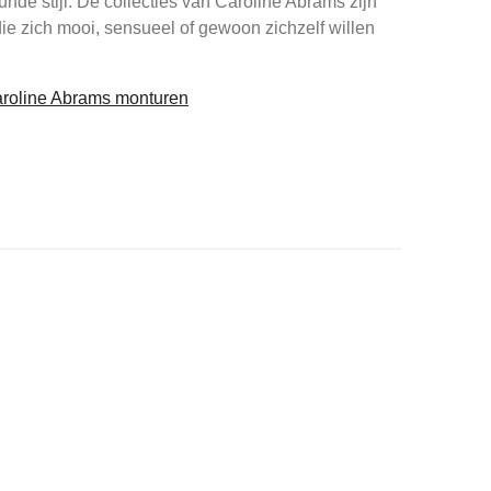
urfde stijl. De collecties van Caroline Abrams zijn
ie zich mooi, sensueel of gewoon zichzelf willen
Caroline Abrams monturen