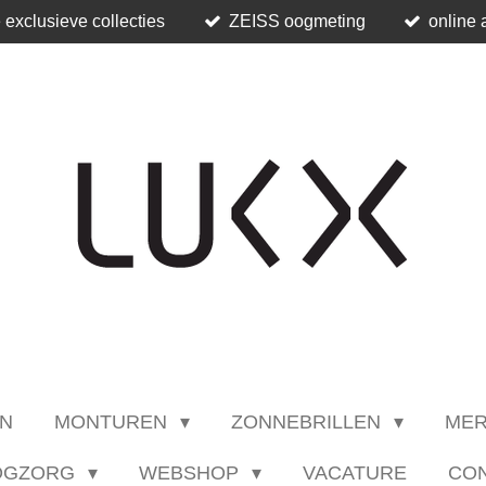
 exclusieve collecties
ZEISS oogmeting
online 
N
MONTUREN
ZONNEBRILLEN
ME
OGZORG
WEBSHOP
VACATURE
CO