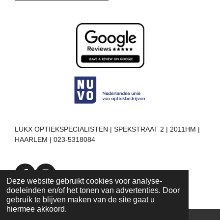
LUKX OPTIEKSPECIALISTEN | SPEKSTRAAT 2 | 2011HM |
HAARLEM | 023-5318084
F
I
Deze website gebruikt cookies voor analyse-
a
n
doeleinden en/of het tonen van advertenties. Door
c
s
gebruik te blijven maken van de site gaat u
e
t
hiermee akkoord.
b
a