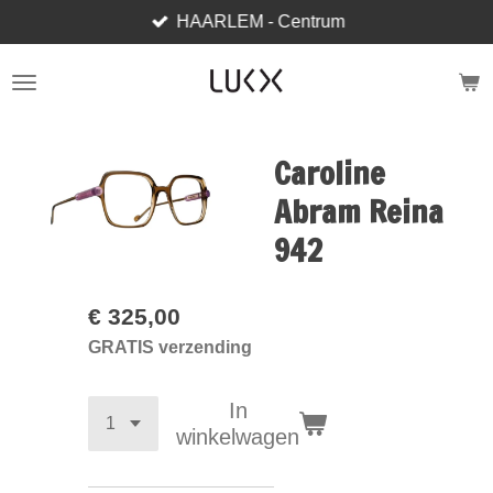
HAARLEM - Centrum
Ga
direct
naar
de
hoofdinhoud
Caroline
Abram Reina
942
€ 325,00
GRATIS verzending
In
winkelwagen