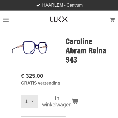
HAARLEM - Centrum
Ga
direct
naar
de
hoofdinhoud
Caroline
Abram Reina
943
€ 325,00
GRATIS verzending
In
winkelwagen