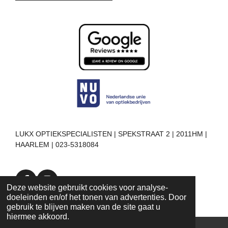
LUKX OPTIEKSPECIALISTEN | SPEKSTRAAT 2 | 2011HM |
HAARLEM | 023-5318084
F
I
Deze website gebruikt cookies voor analyse-
a
n
doeleinden en/of het tonen van advertenties. Door
c
s
gebruik te blijven maken van de site gaat u
e
t
hiermee akkoord.
b
a