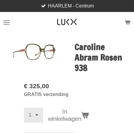
HAARLEM - Centrum
Ga
direct
naar
de
hoofdinhoud
Caroline
Abram Rosen
938
€ 325,00
GRATIS verzending
In
winkelwagen