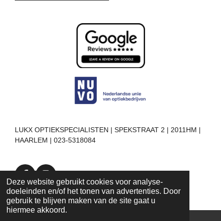
LUKX OPTIEKSPECIALISTEN | SPEKSTRAAT 2 | 2011HM |
HAARLEM | 023-5318084
F
I
Deze website gebruikt cookies voor analyse-
a
n
doeleinden en/of het tonen van advertenties. Door
c
s
gebruik te blijven maken van de site gaat u
e
t
hiermee akkoord.
b
a