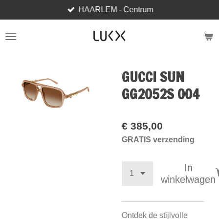
HAARLEM - Centrum
Ga
direct
naar
de
hoofdinhoud
GUCCI SUN
GG2052S 004
€ 385,00
GRATIS verzending
In
winkelwagen
Ontdek de stijlvolle